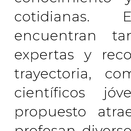
cotidianas.
encuentran tan
expertas y rec
trayectoria, c
científicos j
propuesto atra
profesan divers