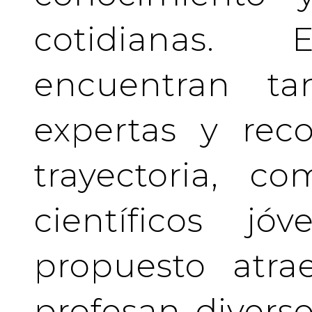
cotidianas.
encuentran tan
expertas y rec
trayectoria, c
científicos j
propuesto atra
profesan divers