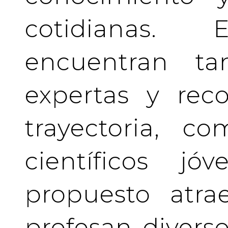
cotidianas.
encuentran tan
expertas y rec
trayectoria, c
científicos j
propuesto atra
profesan divers