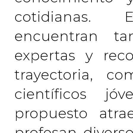
cotidianas.
encuentran tan
expertas y rec
trayectoria, c
científicos j
propuesto atra
profesan divers