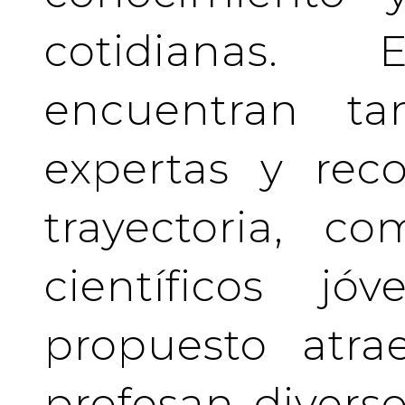
cotidianas.
encuentran tan
expertas y rec
trayectoria, c
científicos j
propuesto atra
profesan divers