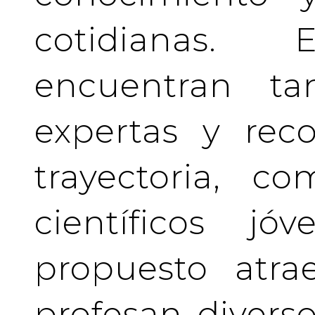
cotidianas.
encuentran tan
expertas y rec
trayectoria, c
científicos j
propuesto atra
profesan divers