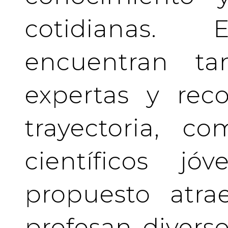
cotidianas.
encuentran tan
expertas y rec
trayectoria, c
científicos j
propuesto atra
profesan divers