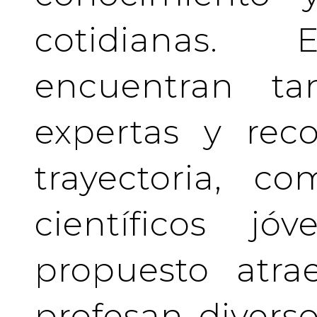
cotidianas.
encuentran tan
expertas y rec
trayectoria, c
científicos j
propuesto atra
profesan divers